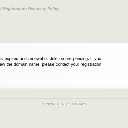
d Registration Recovery Policy
s expired and renewal or deletion are pending. If you
abgelaufen und die Verlängerung oder Löschung der
new the domain name, please contact your registration
er Registrant sind und die Domainregistrierung
ie bitte Ihren Service-Provider.
© 2026 ERRP
Privacy Policy